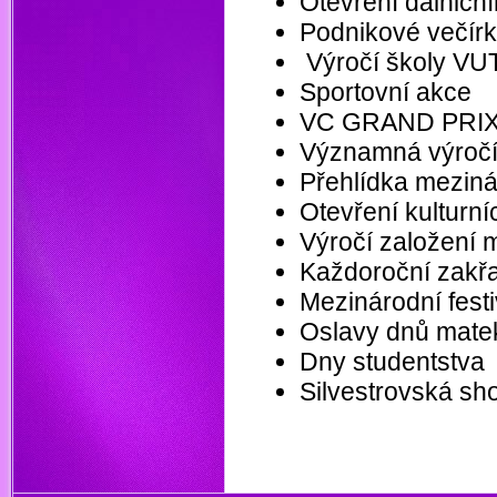
Otevření dálničn
Podnikové večír
Výročí školy VU
Sportovní akce
VC GRAND PRI
Významná výročí
Přehlídka mezin
Otevření kulturní
Výročí založení 
Každoroční zakř
Mezinárodní fest
Oslavy dnů mate
Dny studentstva
Silvestrovská sh