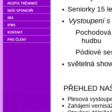
ROZPIS TRÉNINKŮ
Seniorky 15 le
NAŠI SPONZOŘI
IMA
Vystoupení s 
IFMS
Pochodová 
KONTAKT
hudbu
PRO ČLENY
Pódiové se
světelná sho
PŘEHLED NA
Plesová vystoup
Zahájení vernisá