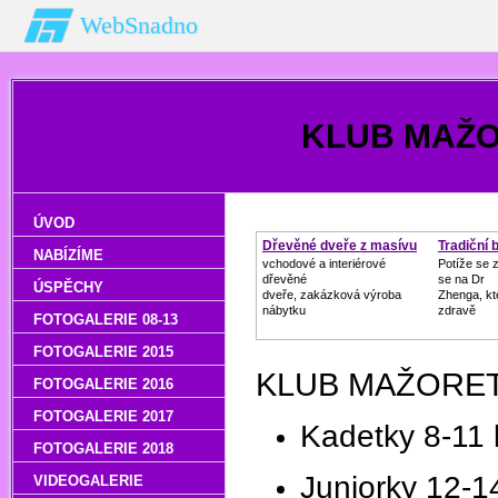
WebSnadno
KLUB MAŽ
ÚVOD
Dřevěné dveře z masívu
Tradiční 
NABÍZÍME
vchodové a interiérové
Potíže se 
dřevěné
se na Dr
ÚSPĚCHY
dveře, zakázková výroba
Zhenga, kt
nábytku
zdravě
FOTOGALERIE 08-13
FOTOGALERIE 2015
KLUB MAŽORET
FOTOGALERIE 2016
FOTOGALERIE 2017
Kadetky 8-11 
FOTOGALERIE 2018
Juniorky 12-14
VIDEOGALERIE