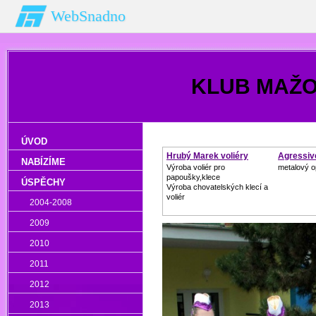
WebSnadno
KLUB MAŽ
ÚVOD
Hrubý Marek voliéry
Agressiv
NABÍZÍME
Výroba voliér pro
metalový op
papoušky,klece
ÚSPĚCHY
Výroba chovatelských klecí a
voliér
2004-2008
2009
2010
2011
2012
2013