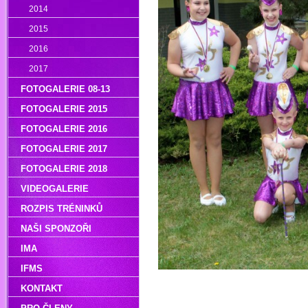
2014
2015
2016
2017
FOTOGALERIE 08-13
FOTOGALERIE 2015
FOTOGALERIE 2016
FOTOGALERIE 2017
FOTOGALERIE 2018
VIDEOGALERIE
ROZPIS TRÉNINKŮ
NAŠI SPONZOŘI
IMA
IFMS
KONTAKT