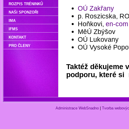
ROZPIS TRÉNINKŮ
OÚ Zakřany
NAŠI SPONZOŘI
p. Roszicska, R
IMA
Hoňkovi,
en-com
IFMS
MěÚ Zbýšov
KONTAKT
OÚ Lukovany
PRO ČLENY
OÚ Vysoké Popo
Taktéž děkujeme 
podporu, které si
Administrace WebSnadno
|
Tvorba webovýc