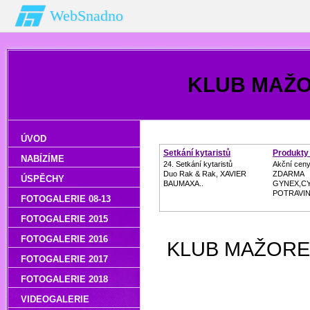
WebSnadno
KLUB MAŽ
ÚVOD
Setkání kytaristů
Produkty 
NABÍZÍME
24. Setkání kytaristů
Akční ceny
Duo Rak & Rak, XAVIER
ZDARMA
ÚSPĚCHY
BAUMAXA..
GYNEX,C
POTRAVIN
FOTOGALERIE 08-13
FOTOGALERIE 2015
FOTOGALERIE 2016
KLUB MAŽORET
FOTOGALERIE 2017
FOTOGALERIE 2018
VIDEOGALERIE